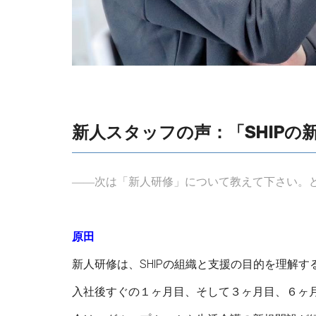
新人スタッフの声：「SHIPの
――次は「
新人研修」について教えて下さい。
原田
新人研修は、SHIPの組織と支援の目的を理解
入社後すぐの１ヶ月目、そして３ヶ月目、６ヶ