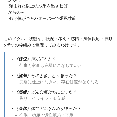
→ 頼まれた以上の成果を出さねば
（からの～）
→ 心と体がキャパオーバーで爆死寸前
このメダパニ状態を、状況・考え・感情・身体反応・行動
の5つの枠組みで整理してみるわけです。
・（状況）
何が起きた？
→ 仕事も家事も完璧にこなしていた
・（認知）
そのとき、どう思った？
→ 完璧に仕上げなきゃ、存在価値がなくなる
・（感情）
どんな気持ちになった？
→ 焦り・イライラ・孤立感
・（身体）
体にどんな反応があった？
→ 不眠・頭痛・慢性疲労・下痢