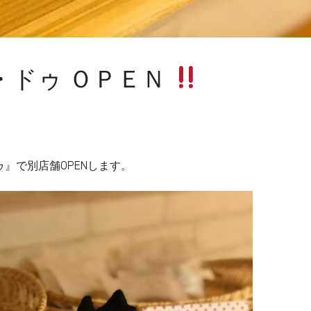
・ドゥ ＯＰＥＮ
ゥ』で別店舗OPENします。