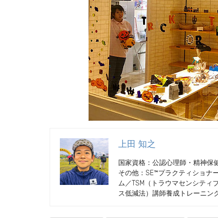
上田 知之
国家資格：公認心理師・精神保
その他：SE™プラクティショナー
ム／TSM（トラウマセンシティ
ス低減法）講師養成トレーニン