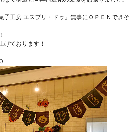
菓子工房 エスプリ・ドゥ』無事にＯＰＥＮできそ
！
上げております！
０