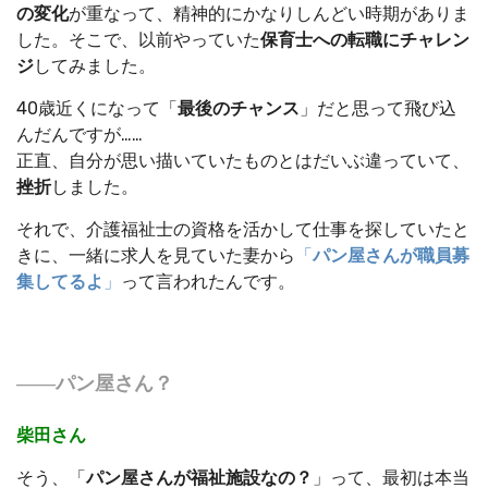
の変化
が重なって、精神的にかなりしんどい時期がありま
した。そこで、以前やっていた
保育士への転職にチャレン
ジ
してみました。
40歳近くになって「
最後のチャンス
」だと思って飛び込
んだんですが……
正直、自分が思い描いていたものとはだいぶ違っていて、
挫折
しました。
それで、介護福祉士の資格を活かして仕事を探していたと
きに、一緒に求人を見ていた妻から
「
パン屋さんが職員募
集してるよ
」
って言われたんです。
――パン屋さん？
柴田さん
そう、「
パン屋さんが福祉施設なの？
」って、最初は本当