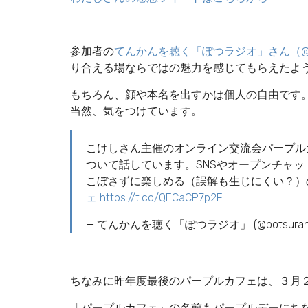
参加者の
てんかんを聴く「ぽつラジオ」さん（@pot
り合える場ならではの魅力を感じてもらえたよ
もちろん、顔や本名を出すかは個人の自由です
当然、気をつけています。
こけしさん主催のオンライン交流会パープル
ついて話しています。SNSやオープンチャ
こぼさずに楽しめる（誤解も生じにくい？）
ェ
https://t.co/QECaCP7p2F
— てんかんを聴く「ぽつラジオ」 (@potsura
ちなみに昨年度最後のパープルカフェは、３月
「パープルカフェ」の名前もパープルデーにち