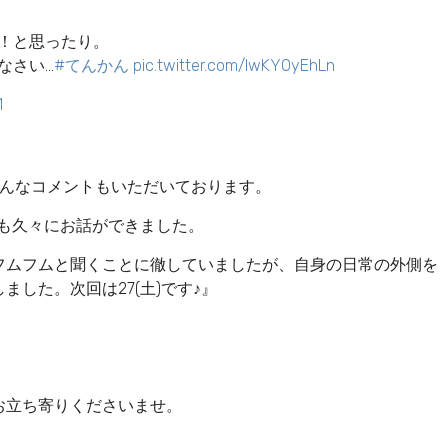
！と思ったり。
なさい…
#てんかん
pic.twitter.com/lwKY0yEhLn
1
んなコメントもいただいております。
方とも久々にお話ができました。
フムフムと聞くことに徹していましたが、自身の日常の外側を
した。次回は27(土)です♪』
お立ち寄りくださいませ。