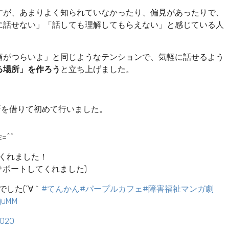
ですが、あまりよく知られていなかったり、偏見があったりで、
に話せない」「話しても理解してもらえない」と感じている人
痛がつらいよ」と同じようなテンションで、気軽に話せるよう
る場所」を作ろう
と立ち上げました。
所を借りて初めて行いました。
^^
くれました！
サポートしてくれました)
した(´∀｀
#てんかん
#パープルカフェ
#障害福祉マンガ劇
pjuMM
2020