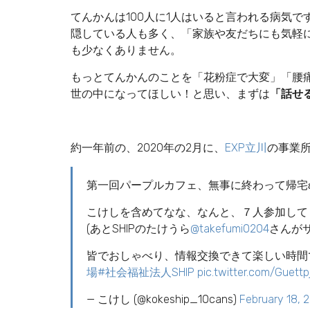
てんかんは100人に1人はいると言われる病気
隠している人も多く、「家族や友だちにも気軽
も少なくありません。
もっとてんかんのことを「花粉症で大変」「腰
世の中になってほしい！と思い、まずは
「話せ
約一年前の、2020年の2月に、
EXP立川
の事業
第一回パープルカフェ、無事に終わって帰宅ε=
こけしを含めてなな、なんと、７人参加して
(あとSHIPのたけうら
@takefumi0204
さんが
皆でおしゃべり、情報交換できて楽しい時間で
場
#社会福祉法人SHIP
pic.twitter.com/Guett
— こけし (@kokeship_10cans)
February 18, 