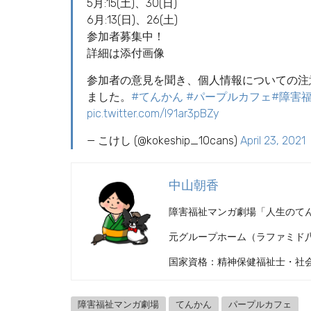
5月:15(土)、30(日)
6月:13(日)、26(土)
参加者募集中！
詳細は添付画像
参加者の意見を聞き、個人情報についての注
ました。
#てんかん
#パープルカフェ
#障害
pic.twitter.com/I91ar3pBZy
— こけし (@kokeship_10cans)
April 23, 2021
中山朝香
障害福祉マンガ劇場「人生のて
元グループホーム（ラファミド
国家資格：精神保健福祉士・社
障害福祉マンガ劇場
てんかん
パープルカフェ