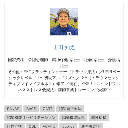
上田 知之
国家資格：公認心理師・精神保健福祉士・社会福祉士・介護福
祉士
その他：SE™プラクティショナー（トラウマ療法）／USPTベー
シックレベル／ TFT初級アルゴリズム／TSM（トラウマセンシ
ティブマインドフルネス）修了 ／現在、MBSR（マインドフル
ネスストレス低減法）講師養成トレーニング受講中
PANSS
BACS
JART
認知矯正療法
認知機能リハビリテーション
認知機能障害
陽性症状
陰性症状
QOL
VCAT-J
Jcores
統合失調症