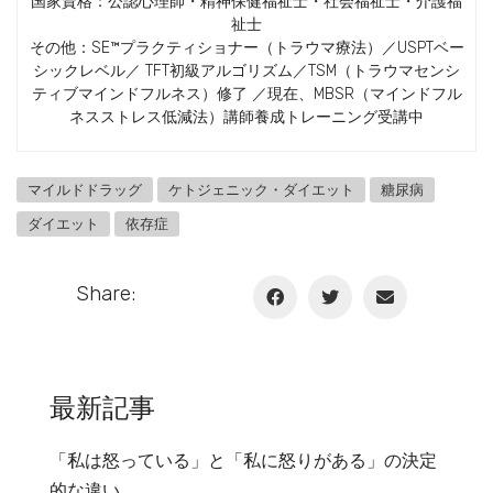
国家資格：公認心理師・精神保健福祉士・社会福祉士・介護福
祉士
その他：SE™プラクティショナー（トラウマ療法）／USPTベー
シックレベル／ TFT初級アルゴリズム／TSM（トラウマセンシ
ティブマインドフルネス）修了 ／現在、MBSR（マインドフル
ネスストレス低減法）講師養成トレーニング受講中
マイルドドラッグ
ケトジェニック・ダイエット
糖尿病
ダイエット
依存症
Share:
最新記事
「私は怒っている」と「私に怒りがある」の決定
的な違い