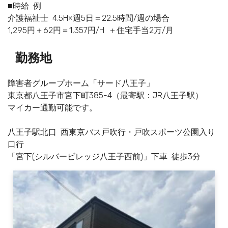
■時給 例
介護福祉士 4.5H×週5日＝22.5時間/週の場合
1,295円＋62円＝1,357円/H ＋住宅手当2万/月
勤務地
障害者グループホーム「サード八王子」
東京都八王子市宮下町385-4（最寄駅：JR八王子駅）
マイカー通勤可能です。
八王子駅北口 西東京バス戸吹行・戸吹スポーツ公園入り
口行
「宮下(シルバービレッジ八王子西前)」下車 徒歩3分