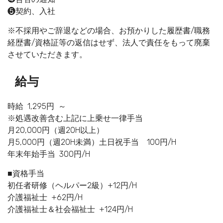
❺契約、入社
※不採用やご辞退などの場合、お預かりした履歴書/職務
経歴書/資格証等の返信はせず、法人で責任をもって廃棄
させていただきます。
給与
時給 1,295円 ～
※処遇改善含む上記に上乗せ一律手当
月20,000円（週20H以上）
月5,000円（週20H未満）土日祝手当 100円/H
年末年始手当 300円/H
■資格手当
初任者研修（ヘルパー2級）+12円/H
介護福祉士 +62円/H
介護福祉士＆社会福祉士 +124円/H